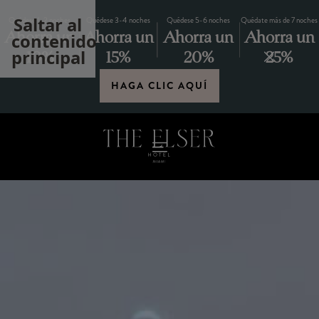
Saltar al
Quédese 1-2 noches
Quédese 3-4 noches
Quédese 5-6 noches
Quédate más de 7 noches
Ahorra un
Ahorra un
Ahorra un
Ahorra un
contenido
principal
10%
15%
20%
25%
HAGA CLIC AQUÍ