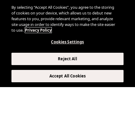
RECEPCIÓN Y
SERVICIO DE
ASISTENCIA DE
By selecting “Accept All Cookies”, you agree to the storing
LIMPIEZA SEMANAL
CONSERJERÍA LAS
of cookies on your device, which allows us to debut new
24 HORAS
features to you, provide relevant marketing, and analyze
... Y mucho más
site usage in order to identify ways to make the site easier
to use.
Privacy Policy
Cookies Settings
Reject All
Accept All Cookies
Ofertas exclusivas
VER TODAS LAS OFERTAS
Estancia exclusiva
Disfrute de la comodidad de las suites de lujo,