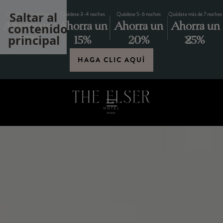
Saltar al
Quédese 1-2 noches
Quédese 3-4 noches
Quédese 5-6 noches
Quédate más de 7 noches
Ahorra un
Ahorra un
Ahorra un
Ahorra un
contenido
principal
10%
15%
20%
25%
HAGA CLIC AQUÍ