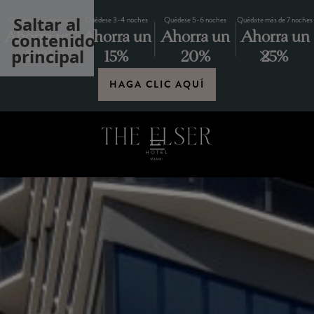
Saltar al
Quédese 1-2 noches
Quédese 3-4 noches
Quédese 5-6 noches
Quédate más de 7 noches
Ahorra un
Ahorra un
Ahorra un
Ahorra un
contenido
principal
10%
15%
20%
25%
HAGA CLIC AQUÍ