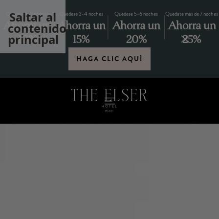
Saltar al
Quédese 1-2 noches
Quédese 3-4 noches
Quédese 5-6 noches
Quédate más de 7 noches
Ahorra un
Ahorra un
Ahorra un
Ahorra un
contenido
principal
10%
15%
20%
25%
HAGA CLIC AQUÍ