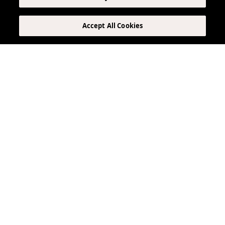
Accept All Cookies
VIRTUAL TOUR
Más formas de hospedarse
TODOS LOS ALOJAMIENTOS