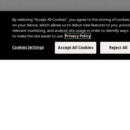
By selecting “Accept All Cookies”, you agree to the storing of cookies
on your device, which allows us to debut new features to you, provi
relevant marketing, and analyze site usage in order to identify ways
to make the site easier to use.
Privacy Policy
Cookies Settings
Accept All Cookies
Reject All
Conecte-se conosco